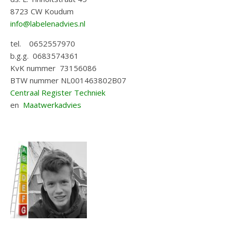
8723 CW Koudum
info@labelenadvies.nl
tel. 0652557970
b.g.g. 0683574361
KvK nummer 73156086
BTW nummer NL001463802B07
Centraal Register Techniek
en
Maatwerkadvies