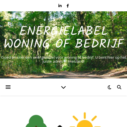
ENERGIELABEL
WONING OF BEDRIJF
Goed en snel een energielabel voor woning of bedrijf. U bent hier op het
juiste adres in Friesland!