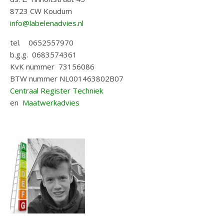
8723 CW Koudum
info@labelenadvies.nl
tel. 0652557970
b.g.g. 0683574361
KvK nummer 73156086
BTW nummer NL001463802B07
Centraal Register Techniek
en
Maatwerkadvies