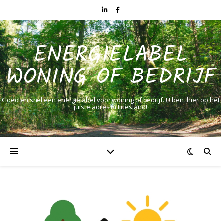
ENERGIELABEL
WONING OF BEDRIJF
Goed en snel een energielabel voor woning of bedrijf. U bent hier op het
juiste adres in Friesland!