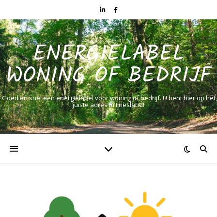
ENERGIELABEL
WONING OF BEDRIJF
Goed en snel een energielabel voor woning of bedrijf. U bent hier op het
juiste adres in Friesland!