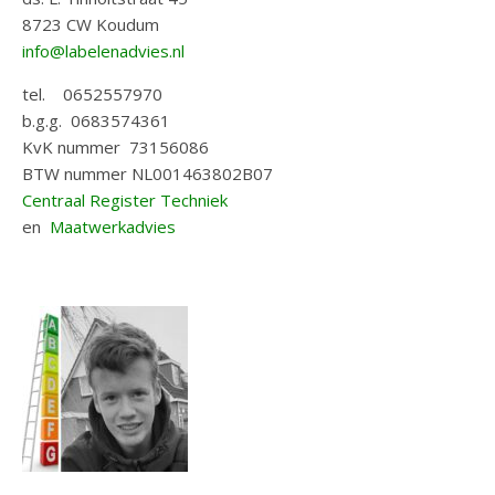
8723 CW Koudum
info@labelenadvies.nl
tel. 0652557970
b.g.g. 0683574361
KvK nummer 73156086
BTW nummer NL001463802B07
Centraal Register Techniek
en
Maatwerkadvies