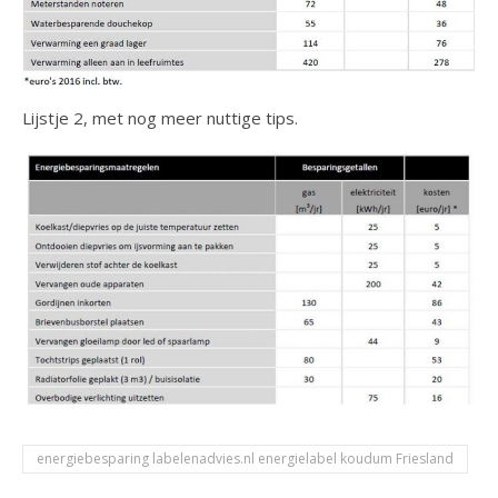
Lijstje 2, met nog meer nuttige tips.
energiebesparing labelenadvies.nl energielabel koudum Friesland