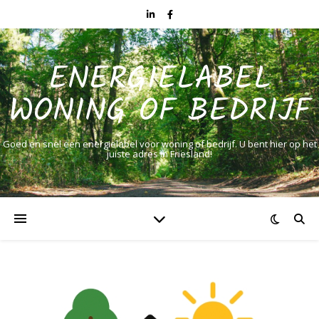
ENERGIELABEL
WONING OF BEDRIJF
Goed en snel een energielabel voor woning of bedrijf. U bent hier op het
juiste adres in Friesland!