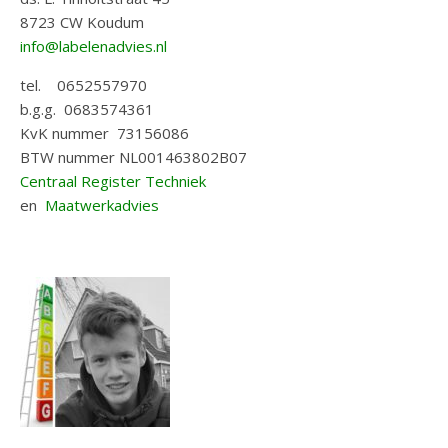
8723 CW Koudum
info@labelenadvies.nl
tel. 0652557970
b.g.g. 0683574361
KvK nummer 73156086
BTW nummer NL001463802B07
Centraal Register Techniek
en
Maatwerkadvies