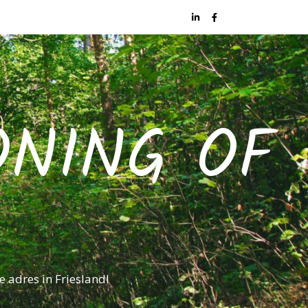
ONING OF
e adres in Friesland!