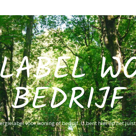
LABEL W
BEDRIJF
rgielabel voor woning of bedrijf. U bent hier op het juist