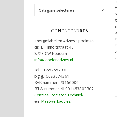
m
Categorieën
H
r
g
a
CONTACTADRES
e
i
Energielabel en Advies Spoelman
D
ds. L. Tinholtstraat 45
c
8723 CW Koudum
v
info@labelenadvies.nl
tel. 0652557970
b.g.g. 0683574361
KvK nummer 73156086
BTW nummer NL001463802B07
Centraal Register Techniek
en
Maatwerkadvies