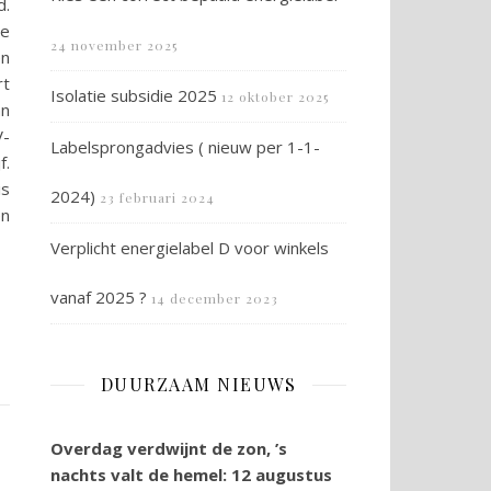
d.
de
24 november 2025
en
rt
Isolatie subsidie 2025
12 oktober 2025
an
V-
Labelsprongadvies ( nieuw per 1-1-
f.
is
2024)
23 februari 2024
en
Verplicht energielabel D voor winkels
vanaf 2025 ?
14 december 2023
DUURZAAM NIEUWS
Overdag verdwijnt de zon, ’s
nachts valt de hemel: 12 augustus