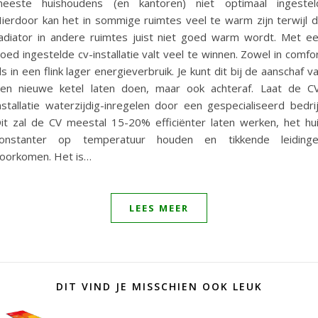
eeste huishoudens (en kantoren) niet optimaal ingestel
ierdoor kan het in sommige ruimtes veel te warm zijn terwijl 
adiator in andere ruimtes juist niet goed warm wordt. Met e
oed ingestelde cv-installatie valt veel te winnen. Zowel in comfo
ls in een flink lager energieverbruik. Je kunt dit bij de aanschaf v
en nieuwe ketel laten doen, maar ook achteraf. Laat de C
nstallatie waterzijdig-inregelen door een gespecialiseerd bedrij
it zal de CV meestal 15-20% efficiënter laten werken, het hu
onstanter op temperatuur houden en tikkende leiding
oorkomen. Het is…
LEES MEER
DIT VIND JE MISSCHIEN OOK LEUK